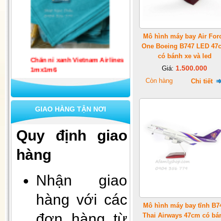
Mô hình máy bay Air For
Chăn nỉ xanh Vietnam Airlines
One Boeing B747 LED 47
1mx1m6
có bánh xe và led
1.500.000
Giá:
Còn hàng
Chi tiết
GIAO HÀNG TẬN NƠI
Quy định giao
hàng
Set 10 khẩu trang quốc phòng 4
Nhận giao
lớp kháng khuẩn
hàng với các
Mô hình máy bay tĩnh B7
đơn hàng từ
Thai Airways 47cm có bá