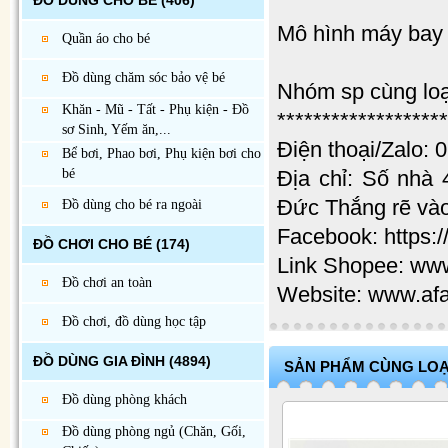
ĐỒ DÙNG CHO BÉ
(406)
Mô hình máy bay 
Quần áo cho bé
Đồ dùng chăm sóc bảo vệ bé
Nhóm sp cùng loạ
Khăn - Mũ - Tất - Phụ kiện - Đồ
*******************
sơ Sinh, Yếm ăn,...
Điện thoại/Zalo:
Bể bơi, Phao bơi, Phụ kiện bơi cho
bé
Địa chỉ: Số nhà
Đức Thắng rẽ v
Đồ dùng cho bé ra ngoài
Facebook: https
ĐỒ CHƠI CHO BÉ
(174)
Link Shopee: ww
Đồ chơi an toàn
Website: www.af
Đồ chơi, đồ dùng học tập
ĐỒ DÙNG GIA ĐÌNH
(4894)
SẢN PHẨM CÙNG LOẠ
Đồ dùng phòng khách
Đồ dùng phòng ngủ (Chăn, Gối,