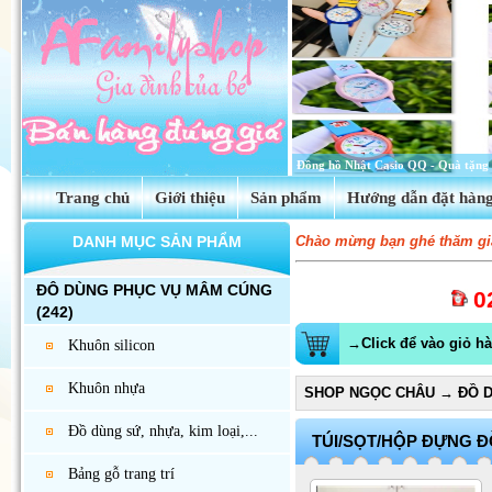
Tinh dầu hoa anh thảo Evening Prim
Trang chủ
Giới thiệu
Sản phẩm
Hướng dẫn đặt hàn
DANH MỤC SẢN PHẨM
Chào mừng bạn ghé thăm gia
ĐÔ DÙNG PHỤC VỤ MÂM CÚNG
0
(242)
→Click để vào giỏ h
Khuôn silicon
Khuôn nhựa
SHOP NGỌC CHÂU
→
ĐỒ D
Đồ dùng sứ, nhựa, kim loại,...
TÚI/SỌT/HỘP ĐỰNG Đ
Bảng gỗ trang trí