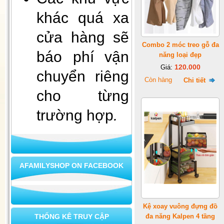
khác quá xa
cửa hàng sẽ
Combo 2 móc treo gỗ đa
báo phí vận
năng loại đẹp
120.000
Giá:
chuyển riêng
Còn hàng
Chi tiết
cho từng
Xà bông mùi già - tài lộc vào
nhà
trường hợp
.
AFAMILYSHOP ON FACEBOOK
Kệ xoay vuông đựng đồ
THỐNG KÊ TRUY CẬP
đa năng Kalpen 4 tầng
Bộ ấm chén cao cấp L8-73 (2)