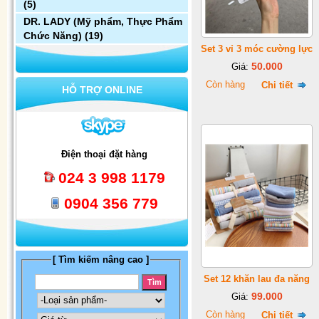
(5)
DR. LADY (Mỹ phẩm, Thực Phẩm
Chức Năng)
(19)
Set 3 vỉ 3 móc cường lực
50.000
Giá:
Còn hàng
Chi tiết
HỖ TRỢ ONLINE
Điện thoại đặt hàng
024 3 998 1179
0904 356 779
[ Tìm kiếm nâng cao ]
Set 12 khăn lau đa năng
99.000
Giá:
Còn hàng
Chi tiết