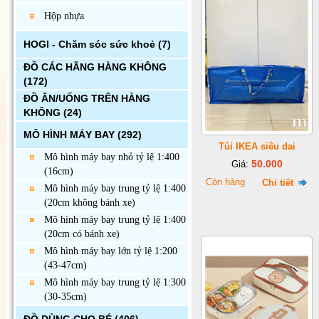
Hộp nhựa
HOGI - Chăm sóc sức khoẻ
(7)
ĐỒ CÁC HÃNG HÀNG KHÔNG
(172)
ĐỒ ĂN/UỐNG TRÊN HÀNG
KHÔNG
(24)
MÔ HÌNH MÁY BAY
(292)
Túi IKEA siêu dai
Mô hình máy bay nhỏ tỷ lệ 1:400
50.000
Giá:
(16cm)
Còn hàng
Chi tiết
Mô hình máy bay trung tỷ lệ 1:400
(20cm không bánh xe)
Mô hình máy bay trung tỷ lệ 1:400
(20cm có bánh xe)
Mô hình máy bay lớn tỷ lệ 1:200
(43-47cm)
Mô hình máy bay trung tỷ lệ 1:300
(30-35cm)