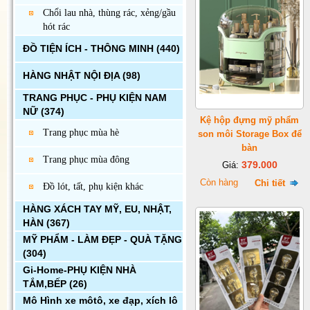
Chổi lau nhà, thùng rác, xẻng/gầu
hót rác
ĐỒ TIỆN ÍCH - THÔNG MINH
(440)
HÀNG NHẬT NỘI ĐỊA
(98)
TRANG PHỤC - PHỤ KIỆN NAM
NỮ
(374)
Kệ hộp đựng mỹ phẩm
Trang phục mùa hè
son môi Storage Box để
bàn
Trang phục mùa đông
379.000
Giá:
Còn hàng
Chi tiết
Đồ lót, tất, phụ kiện khác
HÀNG XÁCH TAY MỸ, EU, NHẬT,
HÀN
(367)
MỸ PHẨM - LÀM ĐẸP - QUÀ TẶNG
(304)
Gi-Home-PHỤ KIỆN NHÀ
TẮM,BẾP
(26)
Mô Hình xe môtô, xe đạp, xích lô