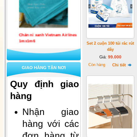
Chăn nỉ xanh Vietnam Airlines
1mx1m6
Set 2 cuộn 100 túi rác rút
dây
99.000
Giá:
Còn hàng
Chi tiết
GIAO HÀNG TẬN NƠI
Quy định giao
hàng
Set 10 khẩu trang quốc phòng 4
lớp kháng khuẩn
Nhận giao
hàng với các
đơn hàng từ