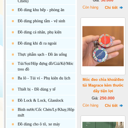
50.000
Giá:
Chiếu)
Còn hàng
Chi tiết
Đồ dùng khu bếp - phòng ăn
Đồ dùng phòng tắm - vệ sinh
Đồ dùng cá nhân, phụ kiện
Đồ dùng khi đi ra ngoài
Thực phẩm sạch - Đồ ăn uống
Túi/Sọt/Hộp đựng đồ/Giá/Kệ/Móc
treo đồ
Ba lô - Túi ví - Phụ kiện du lịch
Móc đeo chìa khoá/đeo
túi Magrace kèm thước
Thiết bị - Đồ dùng y tế
dây tiện lợi
250.000
Giá:
Đồ Lock & Lock, Glasslock
Còn hàng
Chi tiết
Bình nước/Cốc Chén/Ly/Khay,Hộp
mứt
Đồ dùng cho ô tô, xe máy