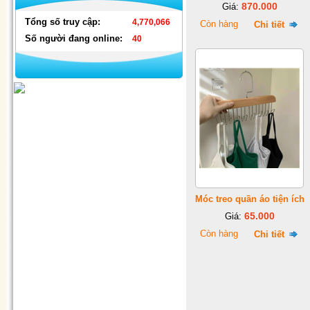
870.000
Giá:
Tổng số truy cập:
4,770,066
Còn hàng
Chi tiết
Số người đang online:
40
Đèn nháy thả mành hình ngôi
sao & hình dây
Móc treo quần áo tiện ích
65.000
Giá:
Còn hàng
Chi tiết