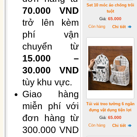
Set 10 móc áo chống trôi
70.000 VND
tuột
65.000
Giá:
trở lên kèm
Còn hàng
Chi tiết
phí vận
Hộp 50 khẩu trang giấy 4 lớp
chuyển từ
kháng khuẩn
15.000 –
30.000 VND
tùy khu vực.
Giao hàng
miễn phí với
Túi vải treo tường 6 ngăn
đựng vật dụng tiện lợi
đơn hàng từ
Gối Vietnam airlines màu xanh
65.000
Giá:
(30cmx40cm)
Còn hàng
Chi tiết
300.000 VND