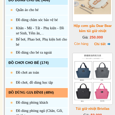
ĐỒ DÙNG CHO BÉ
(406)
Quần áo cho bé
Đồ dùng chăm sóc bảo vệ bé
Hộp cơm gấu Dear Bear
Khăn - Mũ - Tất - Phụ kiện - Đồ
kèm túi giữ nhiệt
sơ Sinh, Yếm ăn,...
250.000
Giá:
Bể bơi, Phao bơi, Phụ kiện bơi cho
Còn hàng
Chi tiết
bé
Đồ dùng cho bé ra ngoài
ĐỒ CHƠI CHO BÉ
(174)
Đồ chơi an toàn
Đồ chơi, đồ dùng học tập
ĐỒ DÙNG GIA ĐÌNH
(4894)
Đồ dùng phòng khách
Túi giữ nhiệt Brivilas
Đồ dùng phòng ngủ (Chăn, Gối,