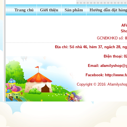
Quần tất Balencia siêu dai -
Trang chủ
Giới thiệu
Sản phẩm
Hướng dẫn đặt hàn
siêu hot
AF
Sh
GCNĐKHKD số:
Địa chỉ: Số nhà 46, hẻm 37, ngách 28, 
Điện thoại: 0
Email:
afamilyshop@
Facebook:
http://www
Copyright © 2016: Afamilysh