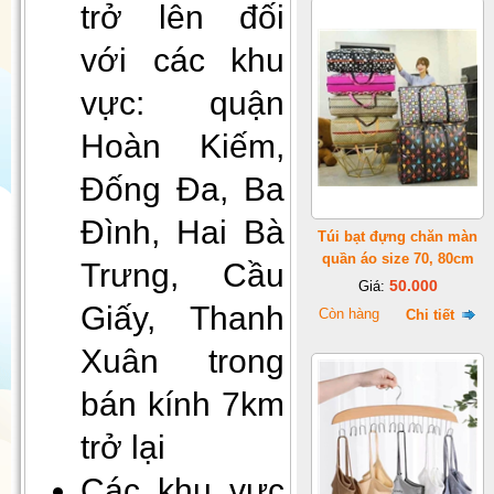
trở lên đối
với các khu
vực: quận
Hoàn Kiếm,
Đống Đa, Ba
Gối Vietnam Airlines màu xanh
(30cmx35cm)
Đình, Hai Bà
Túi bạt đựng chăn màn
quần áo size 70, 80cm
Trưng, Cầu
50.000
Giá:
Giấy, Thanh
Còn hàng
Chi tiết
Xuân trong
bán kính 7km
trở lại
Đèn decor, đèn ngủ để bàn
Các khu vực