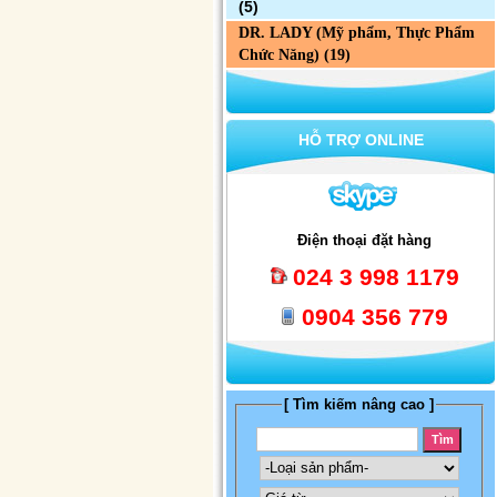
(5)
DR. LADY (Mỹ phẩm, Thực Phẩm
Chức Năng)
(19)
HỖ TRỢ ONLINE
Điện thoại đặt hàng
024 3 998 1179
0904 356 779
[ Tìm kiếm nâng cao ]