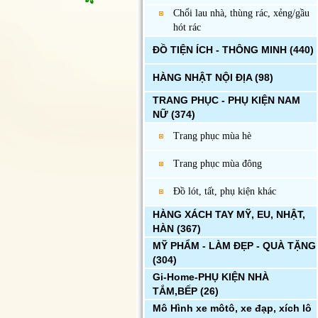
Chổi lau nhà, thùng rác, xẻng/gầu
hót rác
ĐỒ TIỆN ÍCH - THÔNG MINH
(440)
HÀNG NHẬT NỘI ĐỊA
(98)
TRANG PHỤC - PHỤ KIỆN NAM
NỮ
(374)
Trang phục mùa hè
Trang phục mùa đông
Đồ lót, tất, phụ kiện khác
HÀNG XÁCH TAY MỸ, EU, NHẬT,
HÀN
(367)
MỸ PHẨM - LÀM ĐẸP - QUÀ TẶNG
(304)
Gi-Home-PHỤ KIỆN NHÀ
TẮM,BẾP
(26)
Mô Hình xe môtô, xe đạp, xích lô