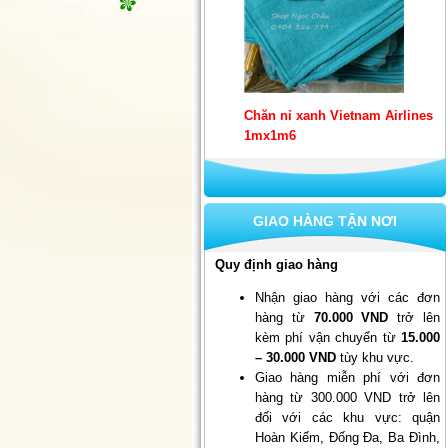
Chăn nỉ xanh Vietnam Airlines
1mx1m6
GIAO HÀNG TẬN NƠI
Quy định giao hàng
Nhận giao hàng với các đơn
hàng từ
70.000 VND
trở lên
Set 10 khẩu trang quốc phòng 4
kèm phí vận chuyển từ
15.000
lớp kháng khuẩn
– 30.000 VND
tùy khu vực.
Giao hàng miễn phí với đơn
hàng từ 300.000 VND trở lên
đối với các khu vực: quận
Hoàn Kiếm, Đống Đa, Ba Đình,