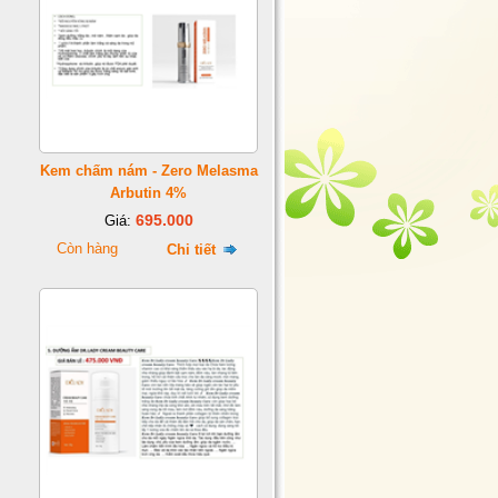
Kem chấm nám - Zero Melasma
Arbutin 4%
695.000
Giá:
Còn hàng
Chi tiết