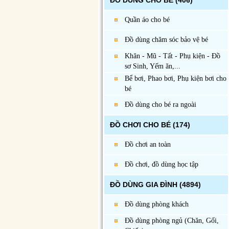
ĐỒ DÙNG CHO BÉ
(406)
Quần áo cho bé
Đồ dùng chăm sóc bảo vệ bé
Khăn - Mũ - Tất - Phụ kiện - Đồ
sơ Sinh, Yếm ăn,...
Bể bơi, Phao bơi, Phụ kiện bơi cho
bé
Đồ dùng cho bé ra ngoài
ĐỒ CHƠI CHO BÉ
(174)
Đồ chơi an toàn
Đồ chơi, đồ dùng học tập
ĐỒ DÙNG GIA ĐÌNH
(4894)
Đồ dùng phòng khách
Đồ dùng phòng ngủ (Chăn, Gối,