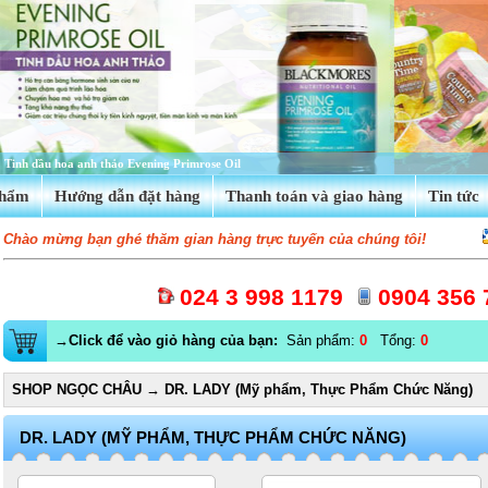
Tinh dầu hoa anh thảo Evening Primrose Oil
phẩm
Hướng dẫn đặt hàng
Thanh toán và giao hàng
Tin tức
Chào mừng bạn ghé thăm gian hàng trực tuyến của chúng tôi!
024 3 998 1179
0904 356 
→Click để vào giỏ hàng của bạn:
Sản phẩm:
0
Tổng:
0
SHOP NGỌC CHÂU
→
DR. LADY (Mỹ phẩm, Thực Phẩm Chức Năng)
DR. LADY (MỸ PHẨM, THỰC PHẨM CHỨC NĂNG)