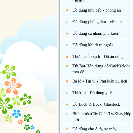
Chiếu)
Đồ dùng khu bếp - phòng ăn
Đồ dùng phòng tắm - vệ sinh
Đồ dùng cá nhân, phụ kiện
Đồ dùng khi đi ra ngoài
Thực phẩm sạch - Đồ ăn uống
Túi/Sọt/Hộp đựng đồ/Giá/Kệ/Móc
treo đồ
Ba lô - Túi ví - Phụ kiện du lịch
Thiết bị - Đồ dùng y tế
Đồ Lock & Lock, Glasslock
Bình nước/Cốc Chén/Ly/Khay,Hộp
mứt
Đồ dùng cho ô tô, xe máy