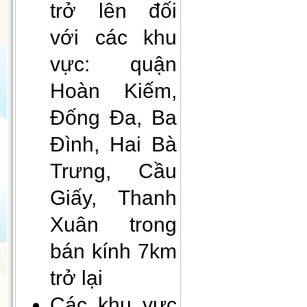
trở lên đối
với các khu
vực: quận
Hoàn Kiếm,
Đống Đa, Ba
Đình, Hai Bà
Gối Vietnam Airlines màu xanh
(30cmx35cm)
Trưng, Cầu
Giấy, Thanh
Xuân trong
bán kính 7km
trở lại
Các khu vực