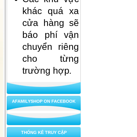
Đèn decor, đèn ngủ để bàn
khác quá xa
cửa hàng sẽ
báo phí vận
chuyển riêng
cho từng
trường hợp
.
Xà bông mùi già - tài lộc vào
nhà
AFAMILYSHOP ON FACEBOOK
THỐNG KÊ TRUY CẬP