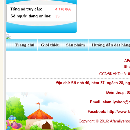
Bộ ấm chén cao cấp L8-73 (2)
Tổng số truy cập:
4,770,066
Số người đang online:
35
Trang chủ
Giới thiệu
Sản phẩm
Hướng dẫn đặt hàn
AF
Sh
Đèn nháy thả mành hình ngôi
GCNĐKHKD số:
sao & hình dây
Địa chỉ: Số nhà 46, hẻm 37, ngách 28, 
Điện thoại: 0
Email:
afamilyshop@
Facebook:
http://www
Copyright © 2016: Afamilysh