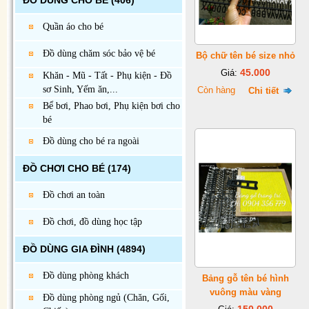
ĐỒ DÙNG CHO BÉ
(406)
Quần áo cho bé
Đồ dùng chăm sóc bảo vệ bé
Bộ chữ tên bé size nhỏ
45.000
Giá:
Khăn - Mũ - Tất - Phụ kiện - Đồ
sơ Sinh, Yếm ăn,...
Còn hàng
Chi tiết
Bể bơi, Phao bơi, Phụ kiện bơi cho
bé
Đồ dùng cho bé ra ngoài
ĐỒ CHƠI CHO BÉ
(174)
Đồ chơi an toàn
Đồ chơi, đồ dùng học tập
ĐỒ DÙNG GIA ĐÌNH
(4894)
Đồ dùng phòng khách
Bảng gỗ tên bé hình
vuông màu vàng
Đồ dùng phòng ngủ (Chăn, Gối,