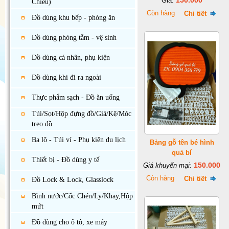
150.000
Giá:
Chiếu)
Còn hàng
Chi tiết
Đồ dùng khu bếp - phòng ăn
Đồ dùng phòng tắm - vệ sinh
Đồ dùng cá nhân, phụ kiện
Đồ dùng khi đi ra ngoài
Thực phẩm sạch - Đồ ăn uống
Túi/Sọt/Hộp đựng đồ/Giá/Kệ/Móc
treo đồ
Ba lô - Túi ví - Phụ kiện du lịch
Bảng gỗ tên bé hình
quả bí
Thiết bị - Đồ dùng y tế
150.000
Giá khuyến mại:
Còn hàng
Chi tiết
Đồ Lock & Lock, Glasslock
Bình nước/Cốc Chén/Ly/Khay,Hộp
mứt
Đồ dùng cho ô tô, xe máy