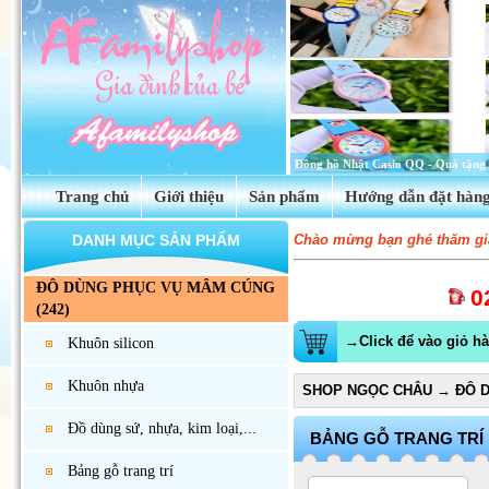
Tinh dầu hoa anh thảo Evening Prim
Trang chủ
Giới thiệu
Sản phẩm
Hướng dẫn đặt hàn
DANH MỤC SẢN PHẨM
Chào mừng bạn ghé thăm gia
ĐÔ DÙNG PHỤC VỤ MÂM CÚNG
0
(242)
→Click để vào giỏ h
Khuôn silicon
Khuôn nhựa
SHOP NGỌC CHÂU
→
ĐÔ 
Đồ dùng sứ, nhựa, kim loại,...
BẢNG GỖ TRANG TRÍ
Bảng gỗ trang trí