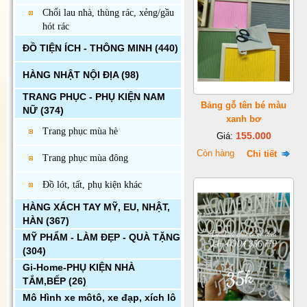
Chổi lau nhà, thùng rác, xẻng/gầu
hót rác
ĐỒ TIỆN ÍCH - THÔNG MINH
(440)
HÀNG NHẬT NỘI ĐỊA
(98)
TRANG PHỤC - PHỤ KIỆN NAM
Bảng gỗ tên bé màu
NỮ
(374)
xanh bơ
Trang phục mùa hè
155.000
Giá:
Còn hàng
Chi tiết
Trang phục mùa đông
Đồ lót, tất, phụ kiện khác
HÀNG XÁCH TAY MỸ, EU, NHẬT,
HÀN
(367)
MỸ PHẨM - LÀM ĐẸP - QUÀ TẶNG
(304)
Gi-Home-PHỤ KIỆN NHÀ
TẮM,BẾP
(26)
Mô Hình xe môtô, xe đạp, xích lô