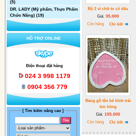
(5)
Bộ 2 vỉ chữ to có dấu
DR. LADY (Mỹ phẩm, Thực Phẩm
Chức Năng)
(19)
35.000
Giá:
Còn hàng
Chi tiết
HỖ TRỢ ONLINE
Điện thoại đặt hàng
024 3 998 1179
0904 356 779
Bảng gỗ tên bé hình trái
tim hồng
[ Tìm kiếm nâng cao ]
155.000
Giá:
Còn hàng
Chi tiết