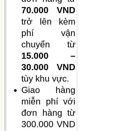
70.000 VND
trở lên kèm
phí vận
chuyển từ
Hộp 50 khẩu trang giấy 4 lớp
15.000 –
kháng khuẩn
30.000 VND
tùy khu vực.
Giao hàng
miễn phí với
đơn hàng từ
Gối Vietnam airlines màu xanh
300.000 VND
(30cmx40cm)