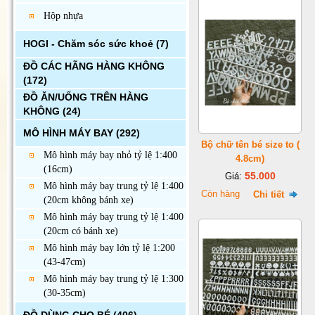
Hộp nhựa
HOGI - Chăm sóc sức khoẻ
(7)
ĐỒ CÁC HÃNG HÀNG KHÔNG
(172)
ĐỒ ĂN/UỐNG TRÊN HÀNG
KHÔNG
(24)
MÔ HÌNH MÁY BAY
(292)
Bộ chữ tên bé size to (
Mô hình máy bay nhỏ tỷ lệ 1:400
4.8cm)
(16cm)
55.000
Giá:
Mô hình máy bay trung tỷ lệ 1:400
Còn hàng
Chi tiết
(20cm không bánh xe)
Mô hình máy bay trung tỷ lệ 1:400
(20cm có bánh xe)
Mô hình máy bay lớn tỷ lệ 1:200
(43-47cm)
Mô hình máy bay trung tỷ lệ 1:300
(30-35cm)