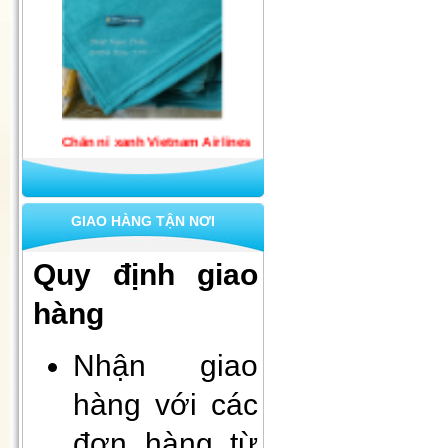
Chăn nỉ xanh Vietnam Airlines
1mx1m6
GIAO HÀNG TẬN NƠI
Quy định giao
hàng
Nhận giao
Set 10 khẩu trang quốc phòng 4
lớp kháng khuẩn
hàng với các
đơn hàng từ