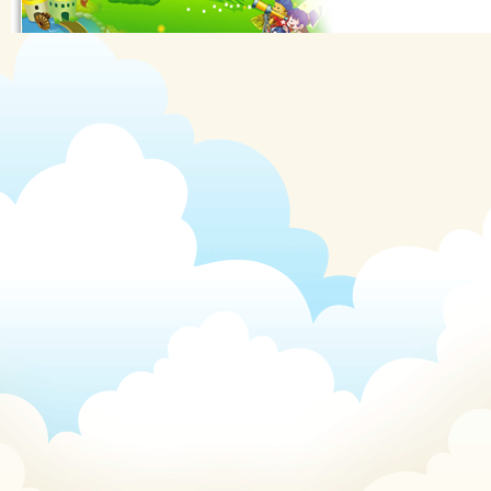
Quần tất Balencia siêu dai -
siêu hot