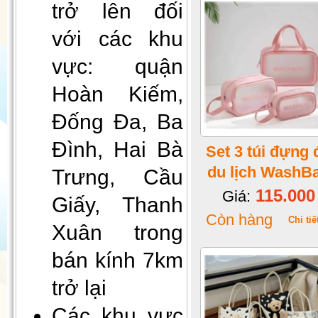
trở lên đối
với các khu
vực: quận
Hoàn Kiếm,
Đống Đa, Ba
Gối Vietnam Airlines màu xanh
(30cmx35cm)
Đình, Hai Bà
Set 3 túi đựng 
du lịch WashB
Trưng, Cầu
115.000
Giá:
Giấy, Thanh
Còn hàng
Chi tiế
Xuân trong
bán kính 7km
trở lại
Đèn decor, đèn ngủ để bàn
Các khu vực