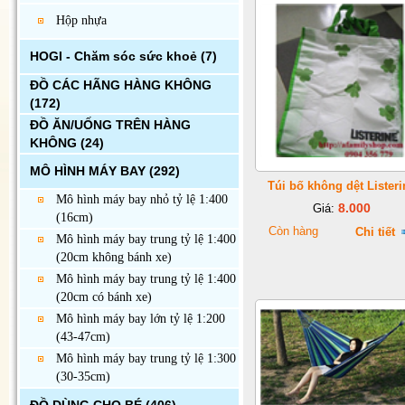
Hộp nhựa
HOGI - Chăm sóc sức khoẻ
(7)
ĐỒ CÁC HÃNG HÀNG KHÔNG
(172)
ĐỒ ĂN/UỐNG TRÊN HÀNG
KHÔNG
(24)
MÔ HÌNH MÁY BAY
(292)
Túi bố không dệt Listeri
Mô hình máy bay nhỏ tỷ lệ 1:400
8.000
Giá:
(16cm)
Còn hàng
Chi tiết
Mô hình máy bay trung tỷ lệ 1:400
(20cm không bánh xe)
Mô hình máy bay trung tỷ lệ 1:400
(20cm có bánh xe)
Mô hình máy bay lớn tỷ lệ 1:200
(43-47cm)
Mô hình máy bay trung tỷ lệ 1:300
(30-35cm)