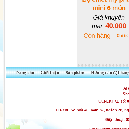
Quần tất Balencia siêu dai -
mini 6 món
siêu hot
Giá khuyến
40.000
mại:
Còn hàng
Chi tiế
Trang chủ
Giới thiệu
Sản phẩm
Hướng dẫn đặt hàn
AF
Sh
GCNĐKHKD số:
Địa chỉ: Số nhà 46, hẻm 37, ngách 28, 
Điện thoại: 0