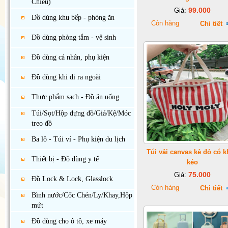
Chiếu)
99.000
Giá:
Đồ dùng khu bếp - phòng ăn
Còn hàng
Chi tiết
Đồ dùng phòng tắm - vệ sinh
Đồ dùng cá nhân, phụ kiện
Đồ dùng khi đi ra ngoài
Thực phẩm sạch - Đồ ăn uống
Túi/Sọt/Hộp đựng đồ/Giá/Kệ/Móc
treo đồ
Ba lô - Túi ví - Phụ kiện du lịch
Túi vải canvas kẻ đỏ có 
Thiết bị - Đồ dùng y tế
kéo
75.000
Giá:
Đồ Lock & Lock, Glasslock
Còn hàng
Chi tiết
Bình nước/Cốc Chén/Ly/Khay,Hộp
mứt
Đồ dùng cho ô tô, xe máy