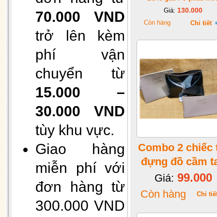
130.000
Giá:
70.000 VND
Còn hàng
Chi tiết
trở lên kèm
phí vận
Hộp 50 khẩu trang giấy 4 lớp
chuyển từ
kháng khuẩn
15.000 –
30.000 VND
tùy khu vực.
Giao hàng
Combo 2 chiếc 
đựng đồ cầm t
miễn phí với
99.000
Giá:
đơn hàng từ
Gối Vietnam airlines màu xanh
Còn hàng
(30cmx40cm)
Chi tiế
300.000 VND