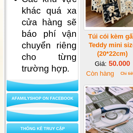
khác quá xa
cửa hàng sẽ
báo phí vận
Túi cói kèm g
chuyển riêng
Teddy mini siz
(20*22cm)
cho từng
Xà bông mùi già - tài lộc vào
50.000
Giá:
nhà
trường hợp
.
Còn hàng
Chi tiế
AFAMILYSHOP ON FACEBOOK
THỐNG KÊ TRUY CẬP
Bộ ấm chén cao cấp L8-73 (2)