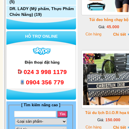
(5)
DR. LADY (Mỹ phẩm, Thực Phẩm
Chức Năng)
(19)
Túi đeo hông chạy bộ
45.000
Giá:
Còn hàng
Chi tiết
HỖ TRỢ ONLINE
Điện thoại đặt hàng
024 3 998 1179
0904 356 779
[ Tìm kiếm nâng cao ]
Túi du lịch D.I.O.R họa t
150.000
Giá:
Còn hàng
Chi tiết