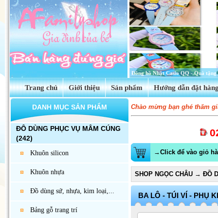
Tinh dầu hoa anh thảo Evening Prim
Trang chủ
Giới thiệu
Sản phẩm
Hướng dẫn đặt hàn
DANH MỤC SẢN PHẨM
Chào mừng bạn ghé thăm gia
ĐÔ DÙNG PHỤC VỤ MÂM CÚNG
0
(242)
→Click để vào giỏ h
Khuôn silicon
Khuôn nhựa
SHOP NGỌC CHÂU
→
ĐỒ D
Đồ dùng sứ, nhựa, kim loại,...
BA LÔ - TÚI VÍ - PHỤ 
Bảng gỗ trang trí