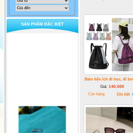
SẢN PHẨM ĐẶC BIỆT
Balo tiện ích đi học, đi bơi
140.000
Giá:
Còn hàng
Chi tiết