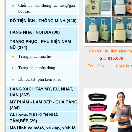
Chổi lau nhà, thùng rác, xẻng/gầu
hót rác
ĐỒ TIỆN ÍCH - THÔNG MINH
(440)
HÀNG NHẬT NỘI ĐỊA
(98)
TRANG PHỤC - PHỤ KIỆN NAM
NỮ
(374)
Cặp Vali du lịch size n
Trang phục mùa hè
615.000
Giá:
Còn hàng
Chi tiết
Trang phục mùa đông
Đồ lót, tất, phụ kiện khác
HÀNG XÁCH TAY MỸ, EU, NHẬT,
HÀN
(367)
MỸ PHẨM - LÀM ĐẸP - QUÀ TẶNG
(304)
Gi-Home-PHỤ KIỆN NHÀ
TẮM,BẾP
(26)
Mô Hình xe môtô, xe đạp, xích lô