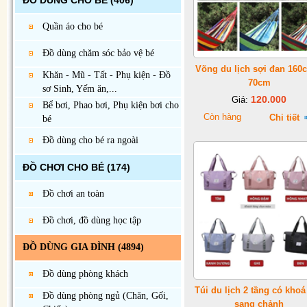
ĐỒ DÙNG CHO BÉ
(406)
Quần áo cho bé
Đồ dùng chăm sóc bảo vệ bé
Võng du lịch sợi đan 160
Khăn - Mũ - Tất - Phụ kiện - Đồ
70cm
sơ Sinh, Yếm ăn,...
120.000
Giá:
Bể bơi, Phao bơi, Phụ kiện bơi cho
Còn hàng
Chi tiết
bé
Đồ dùng cho bé ra ngoài
ĐỒ CHƠI CHO BÉ
(174)
Đồ chơi an toàn
Đồ chơi, đồ dùng học tập
ĐỒ DÙNG GIA ĐÌNH
(4894)
Đồ dùng phòng khách
Túi du lịch 2 tầng có khoá
Đồ dùng phòng ngủ (Chăn, Gối,
sang chảnh