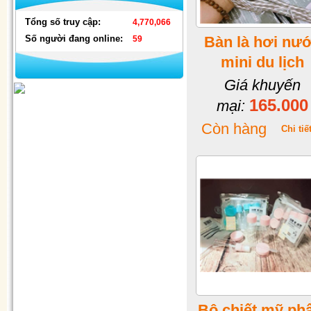
Tổng số truy cập:
4,770,066
Số người đang online:
Bàn là hơi nư
59
mini du lịch
Giá khuyến
165.000
mại:
Còn hàng
Chi tiế
Đèn nháy thả mành hình ngôi
sao & hình dây
Bộ chiết mỹ p