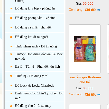
Chiếu)
50.000
Giá:
Đồ dùng khu bếp - phòng ăn
Còn hàng
Chi tiết
Đồ dùng phòng tắm - vệ sinh
Đồ dùng cá nhân, phụ kiện
Đồ dùng khi đi ra ngoài
Thực phẩm sạch - Đồ ăn uống
Túi/Sọt/Hộp đựng đồ/Giá/Kệ/Móc
treo đồ
Ba lô - Túi ví - Phụ kiện du lịch
Thiết bị - Đồ dùng y tế
Sữa tắm gội Kodomo
cho bé
Đồ Lock & Lock, Glasslock
80.000
Giá:
Bình nước/Cốc Chén/Ly/Khay,Hộp
Còn hàng
Chi tiết
mứt
Đồ dùng cho ô tô, xe máy