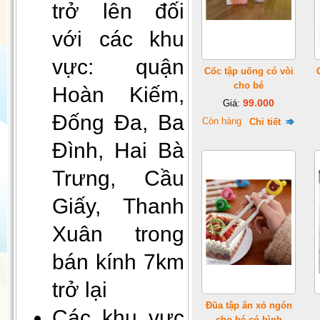
trở lên đối
với các khu
vực: quận
Cốc tập uống có vòi
cho bé
Hoàn Kiếm,
99.000
Giá:
Đống Đa, Ba
Còn hàng
Gối Vietnam Airlines màu xanh
Chi tiết
(30cmx35cm)
Đình, Hai Bà
Trưng, Cầu
Giấy, Thanh
Xuân trong
bán kính 7km
trở lại
Đèn decor, đèn ngủ để bàn
Đũa tập ăn xỏ ngón
Các khu vực
cho bé có hình