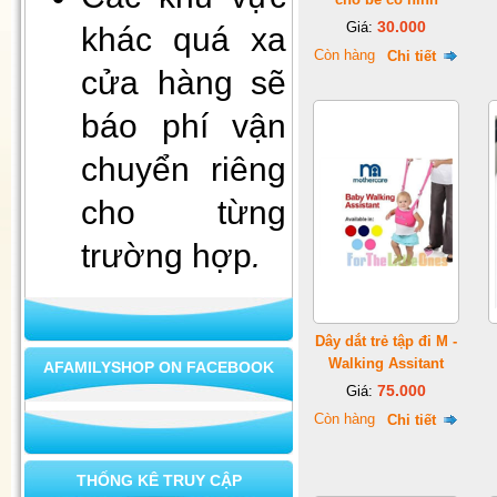
30.000
Giá:
khác quá xa
Còn hàng
Chi tiết
cửa hàng sẽ
báo phí vận
chuyển riêng
cho từng
Xà bông mùi già - tài lộc vào
nhà
trường hợp
.
Dây dắt trẻ tập đi M -
Walking Assitant
AFAMILYSHOP ON FACEBOOK
75.000
Giá:
Còn hàng
Chi tiết
THỐNG KÊ TRUY CẬP
Bộ ấm chén cao cấp L8-73 (2)