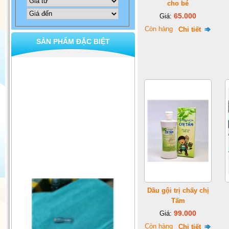
cho bé
65.000
Giá:
Còn hàng
Chi tiết
SẢN PHẨM ĐẶC BIỆT
Dầu gội trị chấy chị
Tấm
99.000
Giá:
Còn hàng
Chi tiết