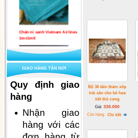
Chăn nỉ xanh Vietnam Airlines
1mx1m6
GIAO HÀNG TẬN NƠI
Quy định giao
Bộ 36 tấm thảm xốp
trải sàn cho bé họa
hàng
tiết thú cưng
Set 10 khẩu trang quốc phòng 4
330.000
Giá:
lớp kháng khuẩn
Nhận giao
Còn hàng
Chi tiết
hàng với các
đơn hàng từ