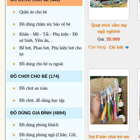
Quần áo cho bé
Đồ dùng chăm sóc bảo vệ bé
Quạt mini cầm tay
ngộ nghĩnh
Khăn - Mũ - Tất - Phụ kiện - Đồ
35.000
Giá:
sơ Sinh, Yếm ăn,...
Còn hàng
Chi tiết
Bể bơi, Phao bơi, Phụ kiện bơi cho
bé
Đồ dùng cho bé ra ngoài
ĐỒ CHƠI CHO BÉ
(174)
Đồ chơi an toàn
Đồ chơi, đồ dùng học tập
ĐỒ DÙNG GIA ĐÌNH
(4894)
Đồ dùng phòng khách
Đồ dùng phòng ngủ (Chăn, Gối,
Set 8 bàn chải trẻ em