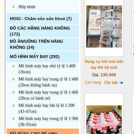
Hộp nhựa
HOGI - Chăm sóc sức khoẻ
(7)
ĐỒ CÁC HÃNG HÀNG KHÔNG
(172)
ĐỒ ĂN/UỐNG TRÊN HÀNG
KHÔNG
(24)
MÔ HÌNH MÁY BAY
(292)
Dụng cụ hút mũi kéo
Mô hình máy bay nhỏ tỷ lệ 1:400
tay thế hệ mới
(16cm)
130.000
Giá:
Mô hình máy bay trung tỷ lệ 1:400
Còn hàng
Chi tiết
(20cm không bánh xe)
Mô hình máy bay trung tỷ lệ 1:400
(20cm có bánh xe)
Mô hình máy bay lớn tỷ lệ 1:200
(43-47cm)
Mô hình máy bay trung tỷ lệ 1:300
(30-35cm)
ĐỒ DÙNG CHO BÉ
(406)