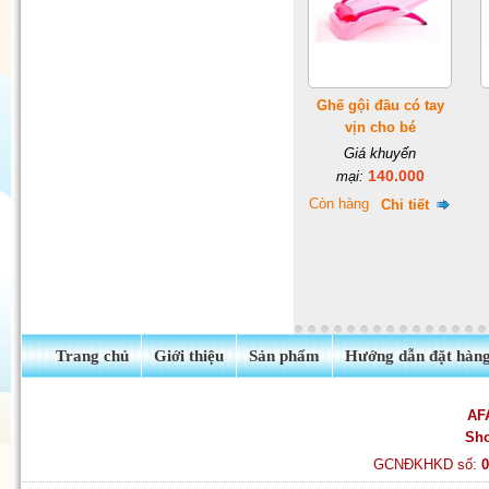
Quần tất Balencia siêu dai -
siêu hot
Ghế gội đầu có tay
vịn cho bé
Giá khuyến
140.000
mại:
Còn hàng
Chi tiết
Trang chủ
Giới thiệu
Sản phẩm
Hướng dẫn đặt hàn
AF
Sh
GCNĐKHKD số: