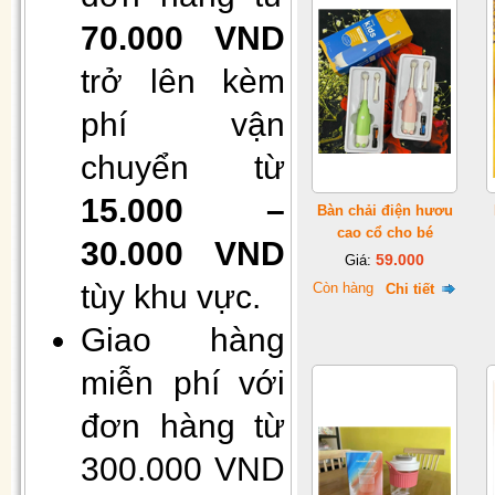
70.000 VND
trở lên kèm
phí vận
Hộp 50 khẩu trang giấy 4 lớp
chuyển từ
kháng khuẩn
15.000 –
Bàn chải điện hươu
cao cổ cho bé
30.000 VND
59.000
Giá:
tùy khu vực.
Còn hàng
Chi tiết
Giao hàng
miễn phí với
Gối Vietnam airlines màu xanh
đơn hàng từ
(30cmx40cm)
300.000 VND