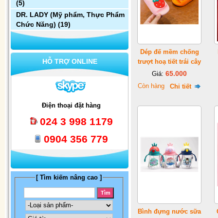
(5)
DR. LADY (Mỹ phẩm, Thực Phẩm
Chức Năng)
(19)
Dép đế mềm chống
HỖ TRỢ ONLINE
trượt hoạ tiết trái cây
65.000
Giá:
Còn hàng
Chi tiết
Điện thoại đặt hàng
024 3 998 1179
0904 356 779
[ Tìm kiếm nâng cao ]
Bình đựng nước sữa