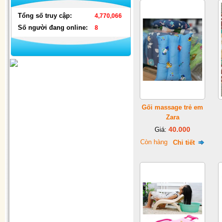
Tổng số truy cập:
4,770,066
Số người đang online:
8
Gối massage trẻ em
Đèn nháy thả mành hình ngôi
Zara
sao & hình dây
40.000
Giá:
Còn hàng
Chi tiết