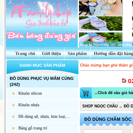
Tinh dầu hoa anh thảo Evening Prim
Trang chủ
Giới thiệu
Sản phẩm
Hướng dẫn đặt hàn
DANH MỤC SẢN PHẨM
Chào mừng bạn ghé thăm gia
ĐÔ DÙNG PHỤC VỤ MÂM CÚNG
0
(242)
→Click để vào giỏ h
Khuôn silicon
Khuôn nhựa
SHOP NGỌC CHÂU
→
ĐỒ 
Đồ dùng sứ, nhựa, kim loại,...
ĐỒ DÙNG CHĂM SÓC 
Bảng gỗ trang trí