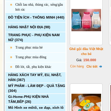
Chổi lau nhà, thùng rác, xẻng/gầu
hót rác
ĐỒ TIỆN ÍCH - THÔNG MINH
(440)
HÀNG NHẬT NỘI ĐỊA
(98)
TRANG PHỤC - PHỤ KIỆN NAM
NỮ
(374)
Trang phục mùa hè
Ghế gội đầu Việt Nhật
cho bé
Trang phục mùa đông
150.000
Giá:
Còn hàng
Chi tiết
Đồ lót, tất, phụ kiện khác
HÀNG XÁCH TAY MỸ, EU, NHẬT,
HÀN
(367)
MỸ PHẨM - LÀM ĐẸP - QUÀ TẶNG
(304)
Gi-Home-PHỤ KIỆN NHÀ
TẮM,BẾP
(26)
Mô Hình xe môtô, xe đạp, xích lô