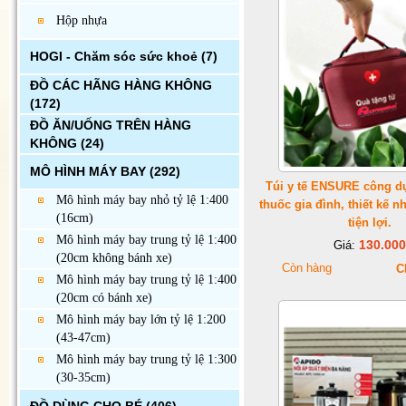
Hộp nhựa
HOGI - Chăm sóc sức khoẻ
(7)
ĐỒ CÁC HÃNG HÀNG KHÔNG
(172)
ĐỒ ĂN/UỐNG TRÊN HÀNG
KHÔNG
(24)
MÔ HÌNH MÁY BAY
(292)
Túi y tế ENSURE công d
Mô hình máy bay nhỏ tỷ lệ 1:400
thuốc gia đình, thiết kế 
(16cm)
tiện lợi.
Mô hình máy bay trung tỷ lệ 1:400
130.000
Giá:
(20cm không bánh xe)
Còn hàng
C
Mô hình máy bay trung tỷ lệ 1:400
(20cm có bánh xe)
Mô hình máy bay lớn tỷ lệ 1:200
(43-47cm)
Mô hình máy bay trung tỷ lệ 1:300
(30-35cm)