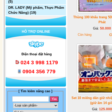
(5)
DR. LADY (Mỹ phẩm, Thực Phẩm
Chức Năng)
(19)
Thùng 100 khẩu trang 5
Phát
50.000
Giá:
HỖ TRỢ ONLINE
Còn hàng
C
Điện thoại đặt hàng
024 3 998 1179
0904 356 779
[ Tìm kiếm nâng cao ]
Set 10 miếng dán giữ nhiệ
(giữ ấm 14 gi
125.000
Giá: