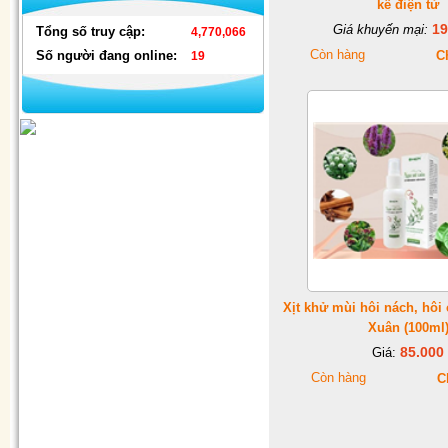
kế điện tử
Bộ ấm chén cao cấp L8-73 (2)
19
Giá khuyến mại:
Tổng số truy cập:
4,770,066
Còn hàng
Số người đang online:
Ch
19
Đèn nháy thả mành hình ngôi
sao & hình dây
Xịt khử mùi hôi nách, hôi
Xuân (100ml
85.000
Giá:
Còn hàng
C