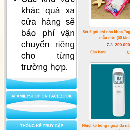
khác quá xa
cửa hàng sẽ
báo phí vận
Set 5 gói chỉ nha khoa Ta
mẫu mới (50 tăm/
chuyển riêng
200.000
Giá:
Còn hàng
C
cho từng
Xà bông mùi già - tài lộc vào
trường hợp
.
nhà
AFAMILYSHOP ON FACEBOOK
THỐNG KÊ TRUY CẬP
Nhiệt kế hồng ngoại đa nă