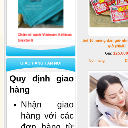
Chăn nỉ xanh Vietnam Airlines
1mx1m6
Set 10 miếng dán giữ nhi
giờ (Nhật)
125.000
Giá:
Còn hàng
C
GIAO HÀNG TẬN NƠI
Quy định giao
hàng
Set 10 khẩu trang quốc phòng 4
Nhận giao
lớp kháng khuẩn
hàng với các
đơn hàng từ