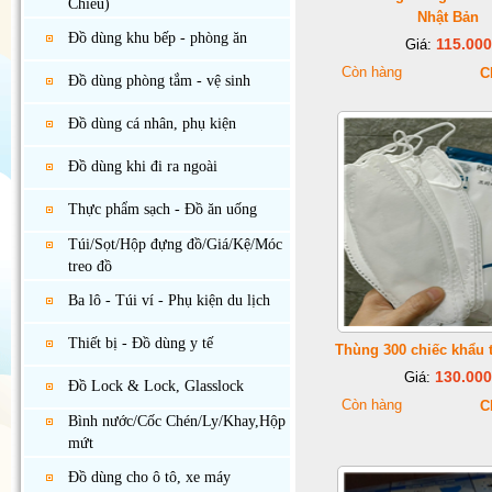
Chiếu)
Nhật Bản
Đồ dùng khu bếp - phòng ăn
115.000
Giá:
Còn hàng
C
Đồ dùng phòng tắm - vệ sinh
Đồ dùng cá nhân, phụ kiện
Đồ dùng khi đi ra ngoài
Thực phẩm sạch - Đồ ăn uống
Túi/Sọt/Hộp đựng đồ/Giá/Kệ/Móc
treo đồ
Ba lô - Túi ví - Phụ kiện du lịch
Thiết bị - Đồ dùng y tế
Thùng 300 chiếc khẩu 
130.000
Giá:
Đồ Lock & Lock, Glasslock
Còn hàng
C
Bình nước/Cốc Chén/Ly/Khay,Hộp
mứt
Đồ dùng cho ô tô, xe máy