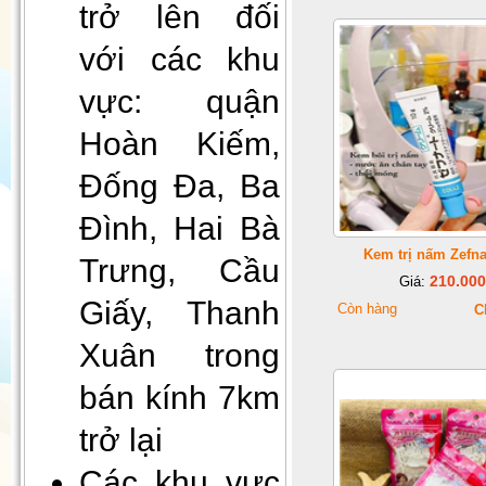
trở lên đối
với các khu
vực: quận
Hoàn Kiếm,
Đống Đa, Ba
Gối Vietnam Airlines màu xanh
Đình, Hai Bà
(30cmx35cm)
Kem trị nấm Zefna
Trưng, Cầu
210.000
Giá:
Giấy, Thanh
Còn hàng
C
Xuân trong
bán kính 7km
trở lại
Đèn decor, đèn ngủ để bàn
Các khu vực