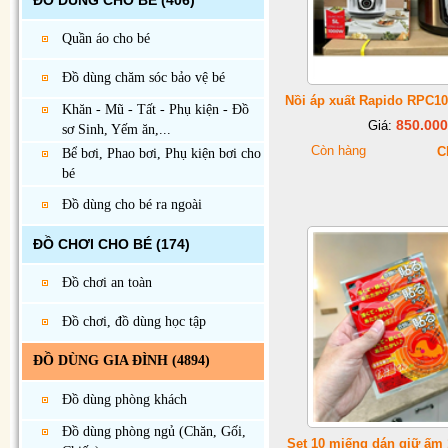
ĐỒ DÙNG CHO BÉ
(406)
Quần áo cho bé
Đồ dùng chăm sóc bảo vệ bé
Nồi áp xuất Rapido RPC100
Khăn - Mũ - Tất - Phụ kiện - Đồ
850.000
Giá:
sơ Sinh, Yếm ăn,...
Còn hàng
C
Bể bơi, Phao bơi, Phụ kiện bơi cho
bé
Đồ dùng cho bé ra ngoài
ĐỒ CHƠI CHO BÉ
(174)
Đồ chơi an toàn
Đồ chơi, đồ dùng học tập
ĐỒ DÙNG GIA ĐÌNH
(4894)
Đồ dùng phòng khách
Đồ dùng phòng ngủ (Chăn, Gối,
Set 10 miếng dán giữ ấm