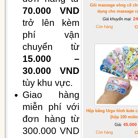
Gối massage vòng cổ ch
70.000 VND
dụng cho massage cổ
24
Giá khuyến mại:
trở lên kèm
Còn hàng
C
phí vận
Hộp 50 khẩu trang giấy 4 lớp
chuyển từ
kháng khuẩn
15.000 –
30.000 VND
tùy khu vực.
Giao hàng
miễn phí với
Hộp băng Urgo hình kute c
đơn hàng từ
(hộp 100 miến
Gối Vietnam airlines màu xanh
45.000
Giá:
(30cmx40cm)
300.000 VND
Còn hàng
C