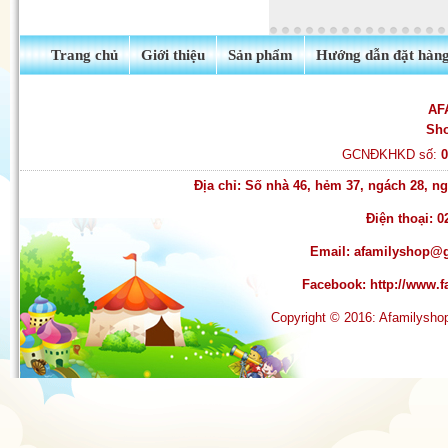
Quần tất Balencia siêu dai -
siêu hot
Trang chủ
Giới thiệu
Sản phẩm
Hướng dẫn đặt hàn
AF
Sh
GCNĐKHKD số:
Địa chỉ: Số nhà 46, hẻm 37, ngách 28, 
Điện thoại: 0
Email:
afamilyshop@
Facebook:
http://www
Copyright © 2016: Afamilysh