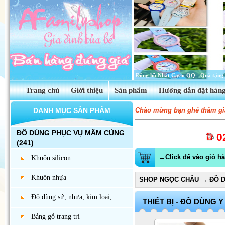
Tinh dầu hoa anh thảo Evening Prim
Trang chủ
Giới thiệu
Sản phẩm
Hướng dẫn đặt hàn
DANH MỤC SẢN PHẨM
Chào mừng bạn ghé thăm gia
ĐÔ DÙNG PHỤC VỤ MÂM CÚNG
0
(241)
→Click để vào giỏ h
Khuôn silicon
Khuôn nhựa
SHOP NGỌC CHÂU
→
ĐỒ D
Đồ dùng sứ, nhựa, kim loại,...
THIẾT BỊ - ĐỒ DÙNG Y
Bảng gỗ trang trí