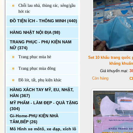
Chổi lau nhà, thùng rác, xẻng/gầu
hót rác
ĐỒ TIỆN ÍCH - THÔNG MINH
(440)
HÀNG NHẬT NỘI ĐỊA
(98)
TRANG PHỤC - PHỤ KIỆN NAM
NỮ
(374)
Trang phục mùa hè
Set 10 khẩu trang quốc 
kháng khuẩn
Trang phục mùa đông
3
Giá khuyến mại:
Còn hàng
Ch
Đồ lót, tất, phụ kiện khác
HÀNG XÁCH TAY MỸ, EU, NHẬT,
HÀN
(367)
MỸ PHẨM - LÀM ĐẸP - QUÀ TẶNG
(304)
Gi-Home-PHỤ KIỆN NHÀ
TẮM,BẾP
(26)
Mô Hình xe môtô, xe đạp, xích lô