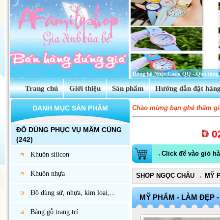
Tinh dầu hoa anh thảo Evening Prim
Trang chủ
Giới thiệu
Sản phẩm
Hướng dẫn đặt hàn
DANH MỤC SẢN PHẨM
Chào mừng bạn ghé thăm gia
ĐÔ DÙNG PHỤC VỤ MÂM CÚNG
0
(242)
→Click để vào giỏ h
Khuôn silicon
Khuôn nhựa
SHOP NGỌC CHÂU
→
MỸ P
Đồ dùng sứ, nhựa, kim loại,...
MỸ PHẨM - LÀM ĐẸP 
Bảng gỗ trang trí