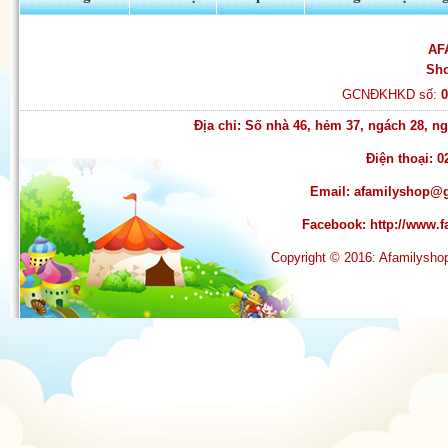
Quần tất Balencia siêu dai -
siêu hot
AF
Sh
GCNĐKHKD số:
Địa chỉ: Số nhà 46, hẻm 37, ngách 28, 
Điện thoại: 0
Email:
afamilyshop@
Facebook:
http://www
Copyright © 2016: Afamilysh