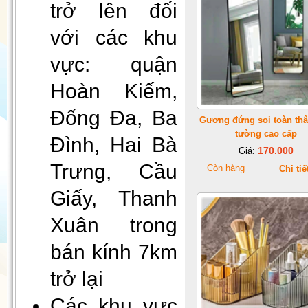
trở lên đối
với các khu
vực: quận
Hoàn Kiếm,
Đống Đa, Ba
Gương đứng soi toàn thâ
Gối Vietnam Airlines màu xanh
tường cao cấp
(30cmx35cm)
Đình, Hai Bà
170.000
Giá:
Trưng, Cầu
Còn hàng
Chi tiế
Giấy, Thanh
Xuân trong
bán kính 7km
trở lại
Đèn decor, đèn ngủ để bàn
Các khu vực