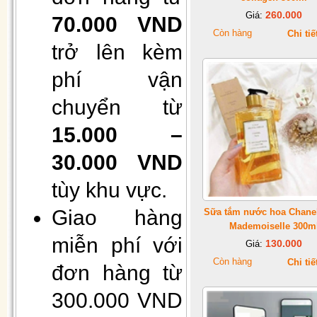
260.000
Giá:
70.000 VND
Còn hàng
Chi tiế
trở lên kèm
phí vận
Hộp 50 khẩu trang giấy 4 lớp
chuyển từ
kháng khuẩn
15.000 –
30.000 VND
tùy khu vực.
Giao hàng
Sữa tắm nước hoa Chane
Mademoiselle 300m
miễn phí với
130.000
Giá:
Còn hàng
Chi tiế
đơn hàng từ
Gối Vietnam airlines màu xanh
(30cmx40cm)
300.000 VND