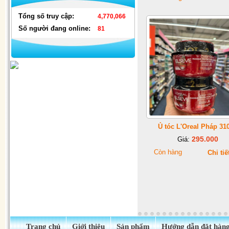
Tổng số truy cập:
4,770,066
Số người đang online:
81
Đèn nháy thả mành hình ngôi
sao & hình dây
Ủ tóc L'Oreal Pháp 31
295.000
Giá:
Còn hàng
Chi tiế
Trang chủ
Giới thiệu
Sản phẩm
Hướng dẫn đặt hàn