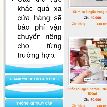
khác quá xa
Kệ mica 3 ngăn trong 
cửa hàng sẽ
40.000
Giá:
Còn hàng
Chi tiế
báo phí vận
chuyển riêng
cho từng
Xà bông mùi già - tài lộc vào
nhà
trường hợp
.
AFAMILYSHOP ON FACEBOOK
Ủ tóc collagen Karseell si
500ml
80.000
Giá:
THỐNG KÊ TRUY CẬP
Còn hàng
Chi tiế
Bộ ấm chén cao cấp L8-73 (2)