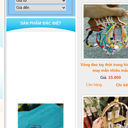
SẢN PHẨM ĐẶC BIỆT
Vòng đeo tay thời trang h
may mắn nhiều mà
15.000
Giá:
Còn hàng
Chi tiế