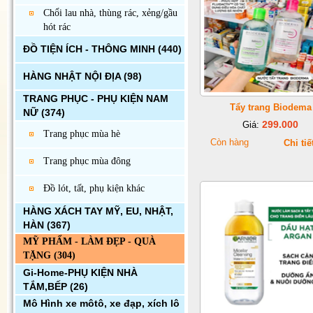
Chổi lau nhà, thùng rác, xẻng/gầu
hót rác
ĐỒ TIỆN ÍCH - THÔNG MINH
(440)
HÀNG NHẬT NỘI ĐỊA
(98)
TRANG PHỤC - PHỤ KIỆN NAM
Tẩy trang Biodema
NỮ
(374)
299.000
Giá:
Trang phục mùa hè
Còn hàng
Chi tiế
Trang phục mùa đông
Đồ lót, tất, phụ kiện khác
HÀNG XÁCH TAY MỸ, EU, NHẬT,
HÀN
(367)
MỸ PHẨM - LÀM ĐẸP - QUÀ
TẶNG
(304)
Gi-Home-PHỤ KIỆN NHÀ
TẮM,BẾP
(26)
Mô Hình xe môtô, xe đạp, xích lô