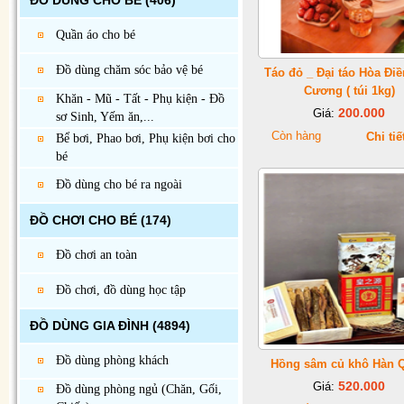
ĐỒ DÙNG CHO BÉ
(406)
Quần áo cho bé
Đồ dùng chăm sóc bảo vệ bé
Táo đỏ _ Đại táo Hòa Đi
Cương ( túi 1kg)
Khăn - Mũ - Tất - Phụ kiện - Đồ
200.000
Giá:
sơ Sinh, Yếm ăn,...
Còn hàng
Chi tiế
Bể bơi, Phao bơi, Phụ kiện bơi cho
bé
Đồ dùng cho bé ra ngoài
ĐỒ CHƠI CHO BÉ
(174)
Đồ chơi an toàn
Đồ chơi, đồ dùng học tập
ĐỒ DÙNG GIA ĐÌNH
(4894)
Đồ dùng phòng khách
Hồng sâm củ khô Hàn 
520.000
Giá:
Đồ dùng phòng ngủ (Chăn, Gối,