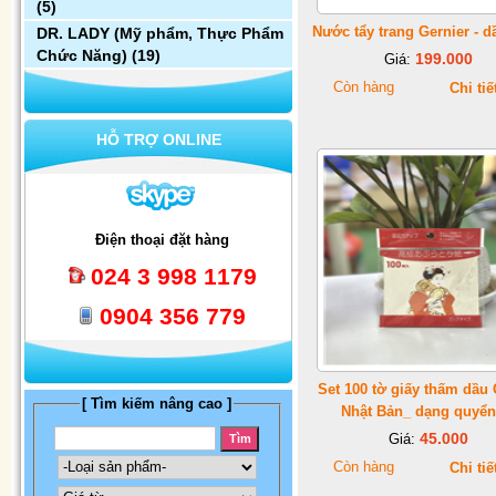
(5)
Nước tẩy trang Gernier - d
DR. LADY (Mỹ phẩm, Thực Phẩm
Chức Năng)
(19)
199.000
Giá:
Còn hàng
Chi tiế
HỖ TRỢ ONLINE
Điện thoại đặt hàng
024 3 998 1179
0904 356 779
Set 100 tờ giấy thấm dầu
[ Tìm kiếm nâng cao ]
Nhật Bản_ dạng quyển
45.000
Giá:
Còn hàng
Chi tiế