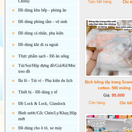
Chiếu)
Tạm hết hàng
Chi t
Đồ dùng khu bếp - phòng ăn
Đồ dùng phòng tắm - vệ sinh
Đồ dùng cá nhân, phụ kiện
Đồ dùng khi đi ra ngoài
Thực phẩm sạch - Đồ ăn uống
Túi/Sọt/Hộp đựng đồ/Giá/Kệ/Móc
treo đồ
Ba lô - Túi ví - Phụ kiện du lịch
Bịch bông tẩy trang Scar
cotton- 500 miếng
Thiết bị - Đồ dùng y tế
95.000
Giá:
Còn hàng
Chi tiế
Đồ Lock & Lock, Glasslock
Bình nước/Cốc Chén/Ly/Khay,Hộp
mứt
Đồ dùng cho ô tô, xe máy