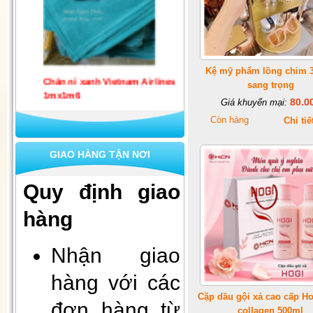
Chăn nỉ xanh Vietnam Airlines
Kệ mỹ phẩm lồng chim 3
1mx1m6
sang trọng
80.0
Giá khuyến mại:
Còn hàng
Chi tiế
GIAO HÀNG TẬN NƠI
Quy định giao
hàng
Set 10 khẩu trang quốc phòng 4
lớp kháng khuẩn
Nhận giao
hàng với các
Cặp dầu gội xả cao cấp Ho
đơn hàng từ
collagen 500ml