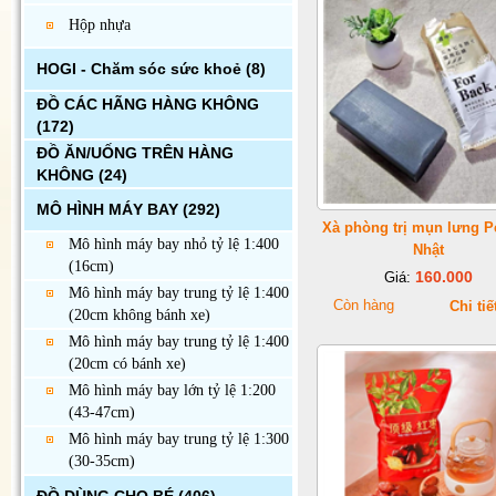
Hộp nhựa
HOGI - Chăm sóc sức khoẻ
(8)
ĐỒ CÁC HÃNG HÀNG KHÔNG
(172)
ĐỒ ĂN/UỐNG TRÊN HÀNG
KHÔNG
(24)
MÔ HÌNH MÁY BAY
(292)
Xà phòng trị mụn lưng P
Mô hình máy bay nhỏ tỷ lệ 1:400
Nhật
(16cm)
160.000
Giá:
Mô hình máy bay trung tỷ lệ 1:400
Còn hàng
Chi tiế
(20cm không bánh xe)
Mô hình máy bay trung tỷ lệ 1:400
(20cm có bánh xe)
Mô hình máy bay lớn tỷ lệ 1:200
(43-47cm)
Mô hình máy bay trung tỷ lệ 1:300
(30-35cm)