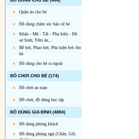
ĐỒ DÙNG CHO BÉ
(406)
Quần áo cho bé
Đồ dùng chăm sóc bảo vệ bé
Khăn - Mũ - Tất - Phụ kiện - Đồ
sơ Sinh, Yếm ăn,...
Bể bơi, Phao bơi, Phụ kiện bơi cho
bé
Đồ dùng cho bé ra ngoài
ĐỒ CHƠI CHO BÉ
(174)
Đồ chơi an toàn
Đồ chơi, đồ dùng học tập
ĐỒ DÙNG GIA ĐÌNH
(4894)
Đồ dùng phòng khách
Đồ dùng phòng ngủ (Chăn, Gối,