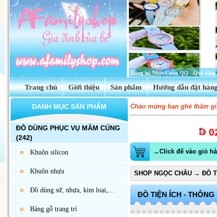
Tinh dầu hoa anh thảo Evening Prim
Trang chủ
Giới thiệu
Sản phẩm
Hướng dẫn đặt hàn
DANH MỤC SẢN PHẨM
Chào mừng bạn ghé thăm gia
ĐÔ DÙNG PHỤC VỤ MÂM CÚNG
0
(242)
→Click để vào giỏ h
Khuôn silicon
Khuôn nhựa
SHOP NGỌC CHÂU
→
ĐỒ T
Đồ dùng sứ, nhựa, kim loại,...
ĐỒ TIỆN ÍCH - THÔNG
Bảng gỗ trang trí