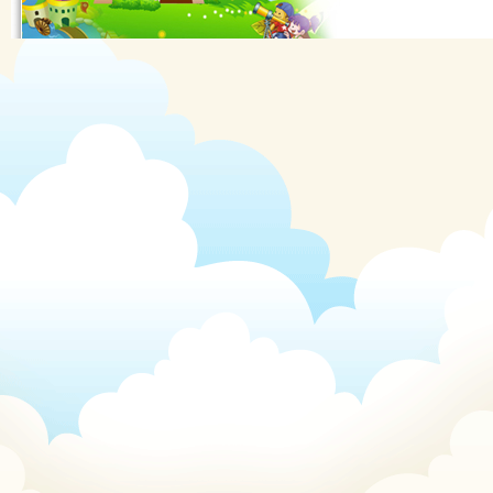
Quần tất Balencia siêu dai -
siêu hot