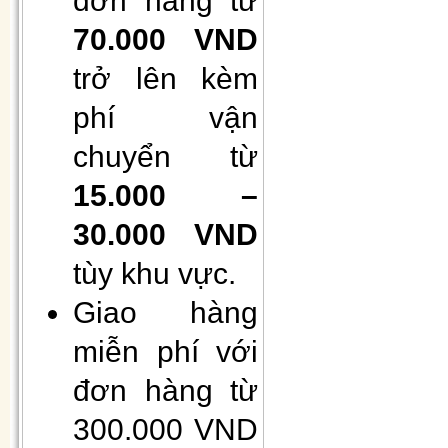
70.000 VND
trở lên kèm
phí vận
chuyển từ
15.000 –
Hộp 50 khẩu trang giấy 4 lớp
kháng khuẩn
30.000 VND
tùy khu vực.
Giao hàng
miễn phí với
đơn hàng từ
300.000 VND
Gối Vietnam airlines màu xanh