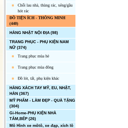
Chổi lau nhà, thùng rác, xẻng/gầu
hót rác
ĐỒ TIỆN ÍCH - THÔNG MINH
(440)
HÀNG NHẬT NỘI ĐỊA
(98)
TRANG PHỤC - PHỤ KIỆN NAM
NỮ
(374)
Trang phục mùa hè
Trang phục mùa đông
Đồ lót, tất, phụ kiện khác
HÀNG XÁCH TAY MỸ, EU, NHẬT,
HÀN
(367)
MỸ PHẨM - LÀM ĐẸP - QUÀ TẶNG
(304)
Gi-Home-PHỤ KIỆN NHÀ
TẮM,BẾP
(26)
Mô Hình xe môtô, xe đạp, xích lô