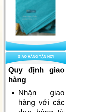
Chăn nỉ xanh Vietnam Airlines
1mx1m6
GIAO HÀNG TẬN NƠI
Quy định giao
hàng
Nhận giao
Set 10 khẩu trang quốc phòng 4
hàng với các
lớp kháng khuẩn
đơn hàng từ