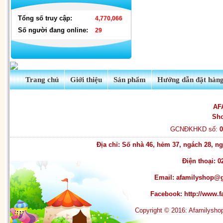
Tổng số truy cập:
4,770,066
Bộ ấm chén cao cấp L8-73 (2)
Số người đang online:
29
Trang chủ
Giới thiệu
Sản phẩm
Hướng dẫn đặt hàn
AF
Sh
GCNĐKHKD số:
Đèn nháy thả mành hình ngôi
Địa chỉ: Số nhà 46, hẻm 37, ngách 28, 
sao & hình dây
Điện thoại: 0
Email:
afamilyshop@
Facebook:
http://www
Copyright © 2016: Afamilysh