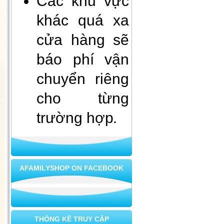
Các khu vực
khác quá xa
Đèn decor, đèn ngủ để bàn
cửa hàng sẽ
báo phí vận
chuyển riêng
cho từng
trường hợp
.
Xà bông mùi già - tài lộc vào
nhà
AFAMILYSHOP ON FACEBOOK
THỐNG KÊ TRUY CẬP