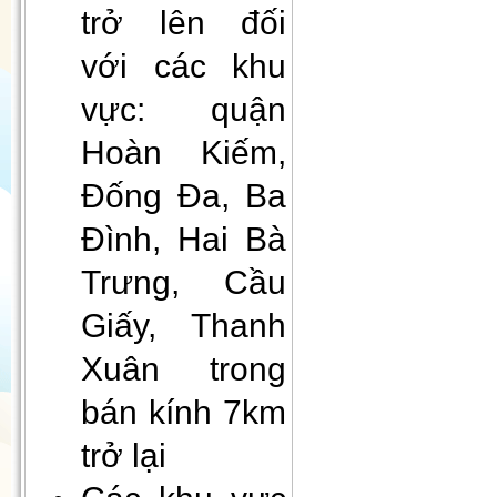
(30cmx40cm)
trở lên đối
với các khu
vực: quận
Hoàn Kiếm,
Đống Đa, Ba
Đình, Hai Bà
Gối Vietnam Airlines màu xanh
Trưng, Cầu
(30cmx35cm)
Giấy, Thanh
Xuân trong
bán kính 7km
trở lại