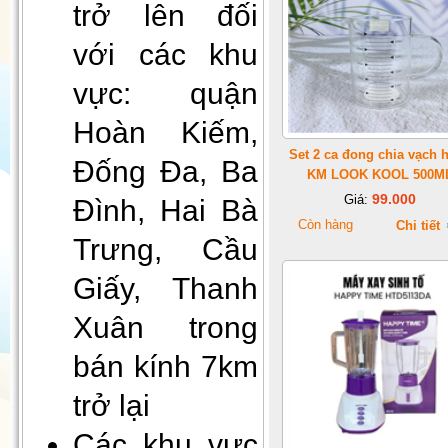
trở lên đối
với các khu
vực: quận
Hoàn Kiếm,
Set 2 ca đong chia vạch 
Đống Đa, Ba
Gối Vietnam Airlines màu xanh
KM LOOK KOOL 500M
(30cmx35cm)
99.000
Giá:
Đình, Hai Bà
Còn hàng
Chi tiết
Trưng, Cầu
Giấy, Thanh
Xuân trong
bán kính 7km
trở lại
Đèn decor, đèn ngủ để bàn
Các khu vực