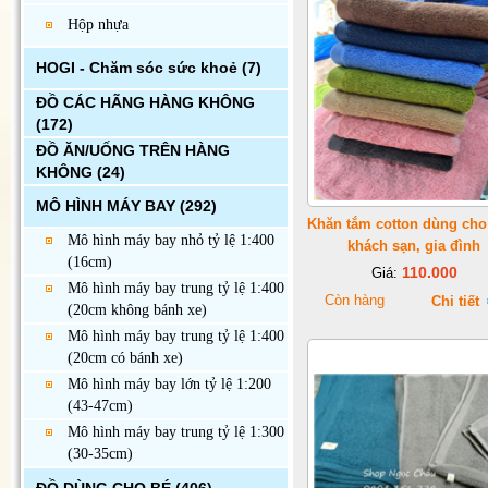
Hộp nhựa
HOGI - Chăm sóc sức khoẻ
(7)
ĐỒ CÁC HÃNG HÀNG KHÔNG
(172)
ĐỒ ĂN/UỐNG TRÊN HÀNG
KHÔNG
(24)
MÔ HÌNH MÁY BAY
(292)
Khăn tắm cotton dùng cho
Mô hình máy bay nhỏ tỷ lệ 1:400
khách sạn, gia đình
(16cm)
110.000
Giá:
Mô hình máy bay trung tỷ lệ 1:400
Còn hàng
Chi tiết
(20cm không bánh xe)
Mô hình máy bay trung tỷ lệ 1:400
(20cm có bánh xe)
Mô hình máy bay lớn tỷ lệ 1:200
(43-47cm)
Mô hình máy bay trung tỷ lệ 1:300
(30-35cm)