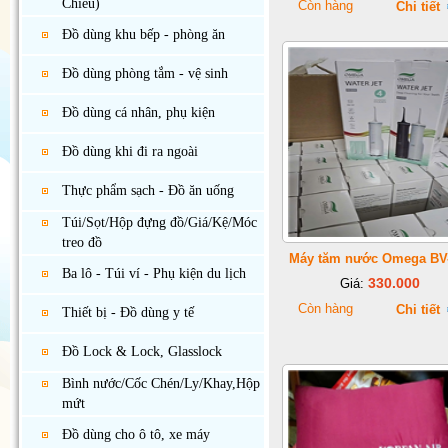
Chiếu)
Còn hàng
Chi tiết
Đồ dùng khu bếp - phòng ăn
Đồ dùng phòng tắm - vệ sinh
Đồ dùng cá nhân, phụ kiện
Đồ dùng khi đi ra ngoài
Thực phẩm sạch - Đồ ăn uống
Túi/Sọt/Hộp đựng đồ/Giá/Kệ/Móc
treo đồ
Máy tăm nước Omega BV
Ba lô - Túi ví - Phụ kiện du lịch
330.000
Giá:
Còn hàng
Chi tiết
Thiết bị - Đồ dùng y tế
Đồ Lock & Lock, Glasslock
Bình nước/Cốc Chén/Ly/Khay,Hộp
mứt
Đồ dùng cho ô tô, xe máy