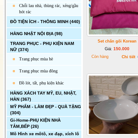
Chổi lau nhà, thùng rác, xẻng/gầu
hót rác
ĐỒ TIỆN ÍCH - THÔNG MINH
(440)
HÀNG NHẬT NỘI ĐỊA
(98)
Set chăn gối Korean
TRANG PHỤC - PHỤ KIỆN NAM
150.000
Giá:
NỮ
(374)
Còn hàng
Chi tiết
Trang phục mùa hè
Trang phục mùa đông
Đồ lót, tất, phụ kiện khác
HÀNG XÁCH TAY MỸ, EU, NHẬT,
HÀN
(367)
MỸ PHẨM - LÀM ĐẸP - QUÀ TẶNG
(304)
Gi-Home-PHỤ KIỆN NHÀ
TẮM,BẾP
(26)
Mô Hình xe môtô, xe đạp, xích lô