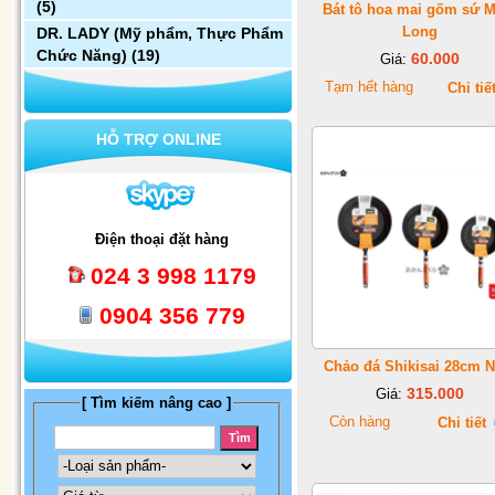
(5)
Bát tô hoa mai gốm sứ 
Long
DR. LADY (Mỹ phẩm, Thực Phẩm
Chức Năng)
(19)
60.000
Giá:
Tạm hết hàng
Chi tiế
HỖ TRỢ ONLINE
Điện thoại đặt hàng
024 3 998 1179
0904 356 779
Chảo đá Shikisai 28cm N
315.000
Giá:
[ Tìm kiếm nâng cao ]
Còn hàng
Chi tiết