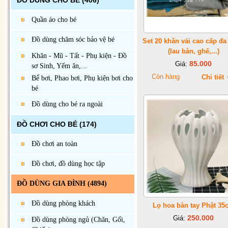
ĐỒ DÙNG CHO BÉ
(406)
Quần áo cho bé
Đồ dùng chăm sóc bảo vệ bé
Set 20 khăn vải cao cấp đa
(lau bàn, ghế,...)
Khăn - Mũ - Tất - Phụ kiện - Đồ
85.000
Giá:
sơ Sinh, Yếm ăn,...
Còn hàng
Chi tiết
Bể bơi, Phao bơi, Phụ kiện bơi cho
bé
Đồ dùng cho bé ra ngoài
ĐỒ CHƠI CHO BÉ
(174)
Đồ chơi an toàn
Đồ chơi, đồ dùng học tập
ĐỒ DÙNG GIA ĐÌNH
(4894)
Đồ dùng phòng khách
Lọ hoa bàn tay Phật 35
250.000
Giá:
Đồ dùng phòng ngủ (Chăn, Gối,