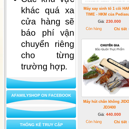
khác quá xa
Máy xay sinh tố 1 cối H
TIME - HKM của Pedias
cửa hàng sẽ
230.000
Giá:
Còn hàng
Chi tiết
báo phí vận
chuyển riêng
cho từng
Xà bông mùi già - tài lộc vào
nhà
trường hợp
.
AFAMILYSHOP ON FACEBOOK
Máy hút chân không JID
JD3400
440.000
Giá:
Còn hàng
Chi tiết
THỐNG KÊ TRUY CẬP
Bộ ấm chén cao cấp L8-73 (2)