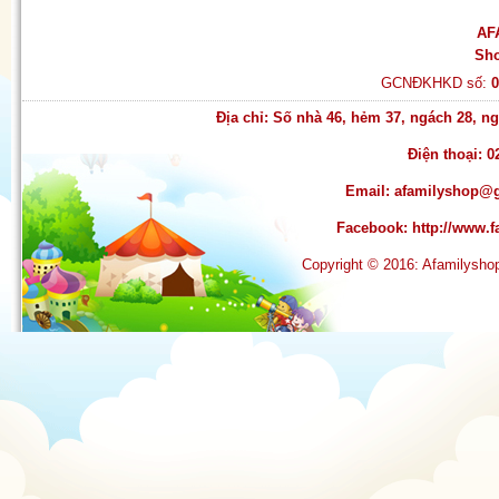
Quần tất Balencia siêu dai -
siêu hot
AF
Sh
GCNĐKHKD số:
Địa chỉ: Số nhà 46, hẻm 37, ngách 28, 
Điện thoại: 0
Email:
afamilyshop@
Facebook:
http://www
Copyright © 2016: Afamilysh