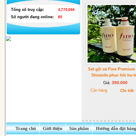
Tổng số truy cập:
4,770,066
Số người đang online:
85
Đèn nháy thả mành hình ngôi
Set gội xả Fino Premium
sao & hình dây
Shiseido phục hồi hư t
390.000
Giá:
Còn hàng
Chi tiết
Trang chủ
Giới thiệu
Sản phẩm
Hướng dẫn đặt hàn