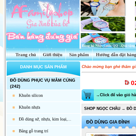
Tinh dầu hoa anh thảo Evening Prim
Trang chủ
Giới thiệu
Sản phẩm
Hướng dẫn đặt hàn
DANH MỤC SẢN PHẨM
Chào mừng bạn ghé thăm gia
ĐÔ DÙNG PHỤC VỤ MÂM CÚNG
0
(242)
→Click để vào giỏ h
Khuôn silicon
Khuôn nhựa
SHOP NGỌC CHÂU
→
ĐỒ D
Đồ dùng sứ, nhựa, kim loại,...
ĐỒ DÙNG GIA ĐÌNH
Bảng gỗ trang trí