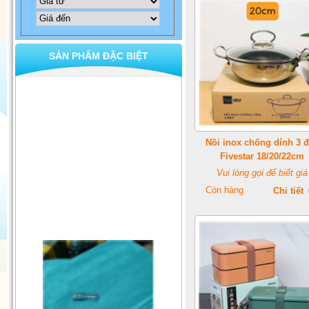
SẢN PHẨM ĐẶC BIỆT
Nồi inox chống dính 3 
Fivestar 18/20/22cm
Vui lòng gọi để biết giá
Còn hàng
Chi tiết