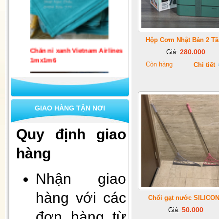
Chăn nỉ xanh Vietnam Airlines
Hộp Cơm Nhật Bản 2 T
1mx1m6
280.000
Giá:
Còn hàng
Chi tiết
GIAO HÀNG TẬN NƠI
Quy định giao
hàng
Set 10 khẩu trang quốc phòng 4
lớp kháng khuẩn
Nhận giao
hàng với các
Chổi gạt nước SILICO
50.000
Giá:
đơn hàng từ