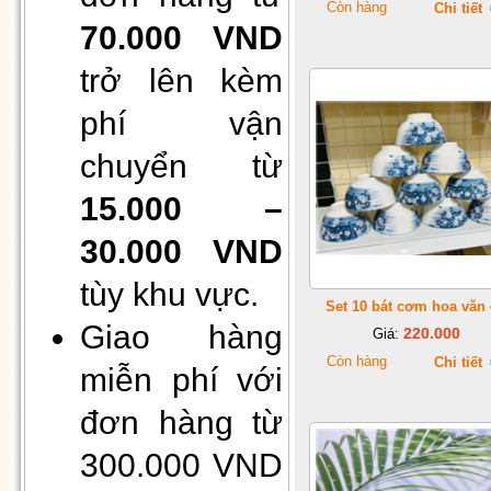
Còn hàng
Chi tiết
70.000 VND
trở lên kèm
phí vận
Hộp 50 khẩu trang giấy 4 lớp
kháng khuẩn
chuyển từ
15.000 –
30.000 VND
tùy khu vực.
Set 10 bát cơm hoa văn
Giao hàng
220.000
Giá:
Còn hàng
Chi tiết
miễn phí với
Gối Vietnam airlines màu xanh
đơn hàng từ
(30cmx40cm)
300.000 VND