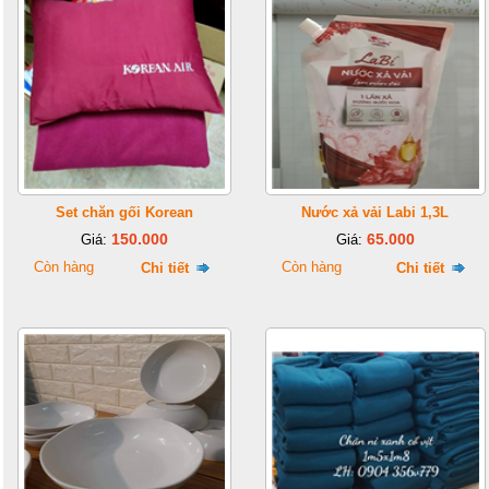
Set chăn gối Korean
Nước xả vải Labi 1,3L
150.000
65.000
Giá:
Giá:
Còn hàng
Còn hàng
Chi tiết
Chi tiết