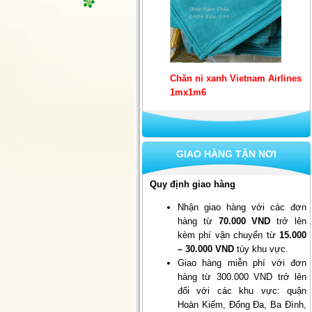
Chăn nỉ xanh Vietnam Airlines
1mx1m6
GIAO HÀNG TẬN NƠI
Quy định giao hàng
Nhận giao hàng với các đơn
hàng từ
70.000 VND
trở lên
Set 10 khẩu trang quốc phòng 4
kèm phí vận chuyển từ
15.000
lớp kháng khuẩn
– 30.000 VND
tùy khu vực.
Giao hàng miễn phí với đơn
hàng từ 300.000 VND trở lên
đối với các khu vực: quận
Hoàn Kiếm, Đống Đa, Ba Đình,