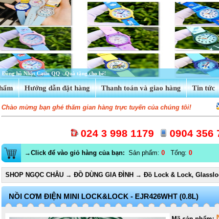
Tinh dầu hoa anh thảo Evening Primrose Oil
phẩm
Hướng dẫn đặt hàng
Thanh toán và giao hàng
Tin tức
Chào mừng bạn ghé thăm gian hàng trực tuyến của chúng tôi!
024 3 998 1179
0904 356 
→Click để vào giỏ hàng của bạn:
Sản phẩm:
0
Tổng:
0
SHOP NGỌC CHÂU
→
ĐỒ DÙNG GIA ĐÌNH
→
Đồ Lock & Lock, Glasslo
NỒI CƠM ĐIỆN MINI LOCK&LOCK - EJR426WHT (0.8L)
Mã sản phẩm: