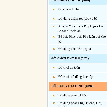
ĐỒ DÙNG CHO BÉ
(406)
Quần áo cho bé
Đồ dùng chăm sóc bảo vệ bé
Khăn - Mũ - Tất - Phụ kiện - Đồ
sơ Sinh, Yếm ăn,...
Bể bơi, Phao bơi, Phụ kiện bơi cho
bé
Đồ dùng cho bé ra ngoài
ĐỒ CHƠI CHO BÉ
(174)
Đồ chơi an toàn
Đồ chơi, đồ dùng học tập
ĐỒ DÙNG GIA ĐÌNH
(4894)
Đồ dùng phòng khách
Đồ dùng phòng ngủ (Chăn, Gối,