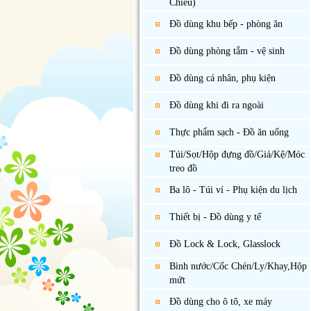
Chiếu)
Đồ dùng khu bếp - phòng ăn
Đồ dùng phòng tắm - vệ sinh
Đồ dùng cá nhân, phụ kiện
Đồ dùng khi đi ra ngoài
Thực phẩm sạch - Đồ ăn uống
Túi/Sọt/Hộp đựng đồ/Giá/Kệ/Móc
treo đồ
Ba lô - Túi ví - Phụ kiện du lịch
Thiết bị - Đồ dùng y tế
Đồ Lock & Lock, Glasslock
Bình nước/Cốc Chén/Ly/Khay,Hộp
mứt
Đồ dùng cho ô tô, xe máy