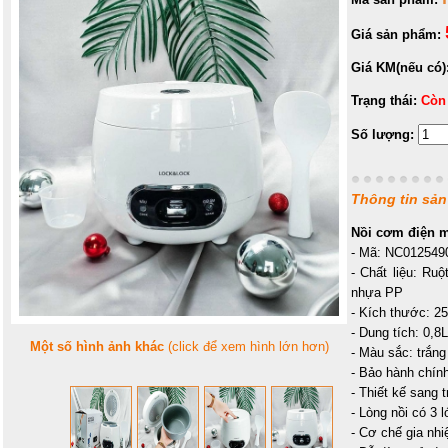
Giá sản phẩm:
Giá KM(nếu có)
Trạng thái:
Còn
Số lượng:
Thông tin sả
Nồi cơm điện m
- Mã: NC01254
- Chất liệu: Ru
nhựa PP
- Kích thước: 2
- Dung tích: 0,8L
Một số hình ảnh khác
(click để xem hình lớn hơn)
- Màu sắc: trắng
- Bảo hành chín
- Thiết kế sang t
- Lòng nồi có 3 
- Cơ chế gia nhi