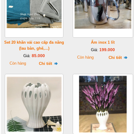
Set 20 khăn vải cao cấp đa năng
Ấm inox 1 lít
(lau bàn, ghế,...)
199.000
Giá:
85.000
Giá:
Còn hàng
Chi tiết
Còn hàng
Chi tiết