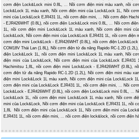
cơm điện Lock&Lock mini 0.8L
,
...
Nồi cơm điện mini màu xanh
,
nồi cơ
Lock&Lock 1L màu xanh
,
Nồi cơm điện mini của Lock&Lock 1L
,
Nồi cơm
mini của Lock&Lock EJR431 1L
,
nồi cơm điện mini,
...
Nồi cơm điện Hachi
- EJR426WHT (0.8L)
,
nồi cơm điện Lock&Lock mini 0.8L
,
...
Nồi cơm điện
1L
,
nồi cơm điện mini Lock&Lock 1L màu xanh
,
Nồi cơm điện mini củ
Lock&Lock
,
Nồi cơm điện mini của Lock&Lock EJR431 1L
,
nồi cơm điện m
cơm điện mini Lock&Lock - EJR426WHT (0.8L)
,
nồi cơm điện Lock&Lock 
COM18V Thái Lan (1.8L)
,
Nồi cơm điện tử đa năng Rapido RC-1.2D (1.2L)
điện Lock&Lock 1L
,
nồi cơm điện mini Lock&Lock 1L màu xanh
,
Nồi cơ
điện mini của Lock&Lock
,
Nồi cơm điện mini của Lock&Lock EJR431 
Hachimitsu 1,8L
,
nồi cơm điện mini Lock&Lock - EJR426WHT (0.8L)
,
nồ
cơm điện tử đa năng Rapido RC-1.2D (1.2L),
Nồi cơm điện mini màu xa
điện mini Lock&Lock 1L màu xanh
,
Nồi cơm điện mini của Lock&Lock 1
cơm điện mini của Lock&Lock EJR431 1L
,
nồi cơm điện mini,
...
Nồi cơm
Lock&Lock - EJR426WHT (0.8L)
,
nồi cơm điện Lock&Lock mini 0.8L
,
...
N
Lock&Lock 1L
,
nồi cơm điện mini Lock&Lock 1L màu xanh
,
Nồi cơm điệ
mini của Lock&Lock
,
Nồi cơm điện mini của Lock&Lock EJR431 1L
,
nồi c
1,8L
Nồi cơm điện mini của Lock&Lock 1L
,
Nồi cơm điện mini của Lock
EJR431 1L
,
nồi cơm điện mini,
...
nồi cơm điện lock&lock, nồi cơm điện hà