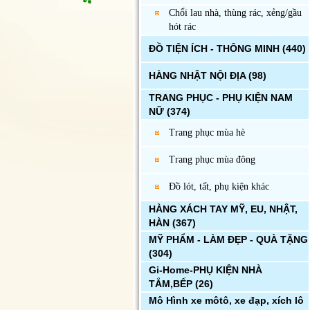
Chổi lau nhà, thùng rác, xẻng/gầu
hót rác
ĐỒ TIỆN ÍCH - THÔNG MINH
(440)
HÀNG NHẬT NỘI ĐỊA
(98)
TRANG PHỤC - PHỤ KIỆN NAM
NỮ
(374)
Trang phục mùa hè
Trang phục mùa đông
Đồ lót, tất, phụ kiện khác
HÀNG XÁCH TAY MỸ, EU, NHẬT,
HÀN
(367)
MỸ PHẨM - LÀM ĐẸP - QUÀ TẶNG
(304)
Gi-Home-PHỤ KIỆN NHÀ
TẮM,BẾP
(26)
Mô Hình xe môtô, xe đạp, xích lô