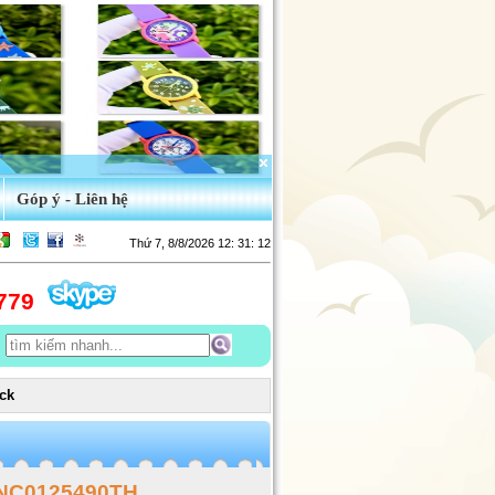
Góp ý - Liên hệ
Thứ 7, 8/8/2026 12: 31: 14
779
ck
NC0125490TH