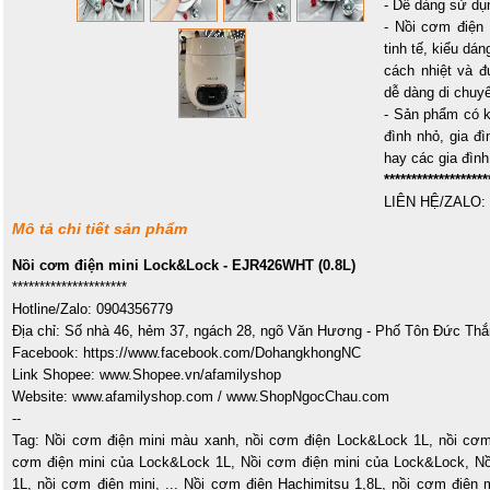
- Dễ dàng sử dụ
- Nồi cơm điện
tinh tế, kiểu dá
cách nhiệt và đ
dễ dàng di chuyể
- Sản phẩm có k
đình nhỏ, gia đì
hay các gia đình
*******************
LIÊN HỆ/ZALO:
Mô tả chi tiết sản phẩm
Nồi cơm điện mini Lock&Lock - EJR426WHT (0.8L)
*********************
Hotline/Zalo: 0904356779
Địa chỉ: Số nhà 46, hẻm 37, ngách 28, ngõ Văn Hương - Phố Tôn Đức Thắ
Facebook: https://www.facebook.com/DohangkhongNC
Link Shopee: www.Shopee.vn/afamilyshop
Website: www.afamilyshop.com / www.ShopNgocChau.com
--
Tag:
Nồi cơm điện mini màu xanh
,
nồi cơm điện Lock&Lock 1L
,
nồi cơm
cơm điện mini của Lock&Lock 1L
,
Nồi cơm điện mini của Lock&Lock
,
Nồ
1L
,
nồi cơm điện mini,
...
Nồi cơm điện Hachimitsu 1,8L
,
nồi cơm điện 