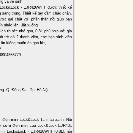
ng và vệ sinh
 Lock&Lock - EJR426WHT được thiết kế
ng sang trọng. Thiết kế tay cầm chắc chắn,
ược gài chặt với phần thân nồi giúp bạn
n nhấc lên, đặt xuống
ích thước nhỏ gọn, 0,8L phù hợp với gia
nh trẻ có 2 thành viên, các bạn sinh viên
 ăn kiêng muốn ăn gạo lứt, ...
*
 0904356779
ng -Q. Đống Đa - Tp. Hà Nội
 điện mini Lock&Lock 1L màu xanh
,
Nồi
i cơm điện mini của Lock&Lock EJR431
mini Lock&Lock - EJR426WHT (0.8L)
,
nồi