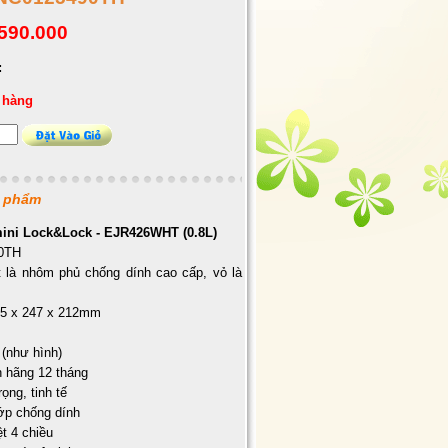
590.000
:
 hàng
n phẩm
ini Lock&Lock - EJR426WHT (0.8L)
90TH
ột là nhôm phủ chống dính cao cấp, vỏ là
55 x 247 x 212mm
 (như hình)
h hãng 12 tháng
rọng, tinh tế
lớp chống dính
ệt 4 chiều